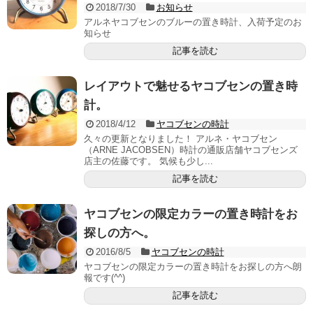
2018/7/30
お知らせ
アルネヤコブセンのブルーの置き時計、入荷予定のお
知らせ
記事を読む
レイアウトで魅せるヤコブセンの置き時
計。
2018/4/12
ヤコブセンの時計
久々の更新となりました！ アルネ・ヤコブセン
（ARNE JACOBSEN）時計の通販店舗ヤコブセンズ
店主の佐藤です。 気候も少し...
記事を読む
ヤコブセンの限定カラーの置き時計をお
探しの方へ。
2016/8/5
ヤコブセンの時計
ヤコブセンの限定カラーの置き時計をお探しの方へ朗
報です(^^)
記事を読む